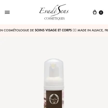
0
EvadéSens
Nous
AN COSMÉTOLOGUE DE
SOINS VISAGE ET CORPS
💆‍♀ MADE IN ALSACE, F
Cosmétiques
vous
ferons
partager
un
monde
de
senteurs