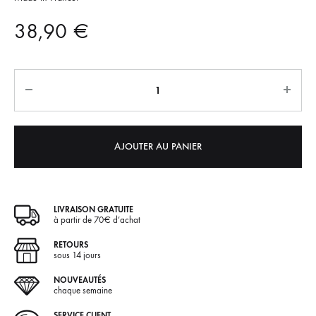
38,90
€
Quantité
A
l
t
e
AJOUTER AU PANIER
r
n
a
LIVRAISON GRATUITE
t
à partir de 70€ d’achat
i
RETOURS
v
sous 14 jours
e
NOUVEAUTÉS
chaque semaine
:
SERVICE CLIENT