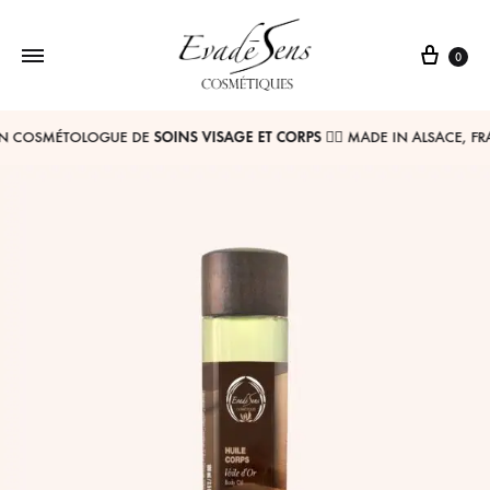
0
EvadéSens
Nous
N COSMÉTOLOGUE DE
SOINS VISAGE ET CORPS
💆‍♀ MADE IN ALSACE, FR
Cosmétiques
vous
ferons
partager
un
monde
de
senteurs