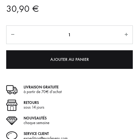
30,90
€
Quantité
A
l
t
e
AJOUTER AU PANIER
r
n
a
LIVRAISON GRATUITE
t
à partir de 70€ d’achat
i
RETOURS
v
sous 14 jours
e
NOUVEAUTÉS
chaque semaine
:
SERVICE CLIENT
expedition@evadesens.com